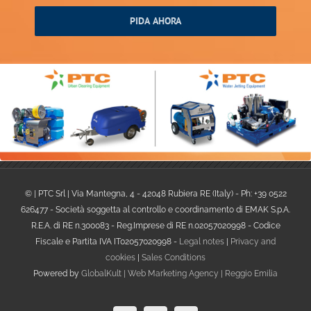
© | PTC Srl | Via Mantegna, 4 - 42048 Rubiera RE (Italy) - Ph: +39 0522
626477 - Società soggetta al controllo e coordinamento di EMAK S.p.A.
R.E.A. di RE n.300083 - Reg.Imprese di RE n.02057020998 - Codice
Fiscale e Partita IVA IT02057020998 -
Legal notes
|
Privacy and
cookies
|
Sales Conditions
Powered by
GlobalKult | Web Marketing Agency | Reggio Emilia