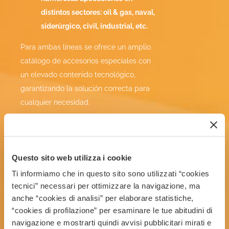
distintos sectores: oil & gas, naval,
siderúrgico, civil, industrial, etc.
Para ambas líneas se ofrece un amplio
catálogo de accesorios especiales con
un elevado contenido tecnológico,
garantizando la solución correcta para
cualquier necesidad.
Si está buscando un partner fiable y
flexible, cumplimente el formulario de al
lado y en 24 horas será contactado por
Questo sito web utilizza i cookie
uno de nuestros responsables
Ti informiamo che in questo sito sono utilizzati “cookies
comerciales.
tecnici” necessari per ottimizzare la navigazione, ma
anche “cookies di analisi” per elaborare statistiche,
Confíe en nosotros, no le
“cookies di profilazione” per esaminare le tue abitudini di
decepcionaremos.
navigazione e mostrarti quindi avvisi pubblicitari mirati e