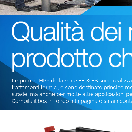
Le pompe HPP della serie EF & ES sono realizzate
trattamenti termici, e sono destinate principalm
strade, ma anche per molte altre applicazioni per 
Compila il box in fondo alla pagina e sarai ricon