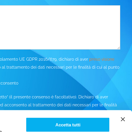
Regolamento UE GDPR 2016/679, dichiaro di aver
preso visione
l trattamento dei dati necessari per le finalità di cui al punto
cconsento
tto” (il presente consenso è facoltativo). Dichiaro di aver
d acconsento al trattamento dei dati necessari per le finalità
tiva e quindi acconsente al ricevimento di
itarie, quali ad esempio opuscoli, inviti, newsletter, tramite
Accetta tutti
s, mms e similari, derivanti dal Titolare. Resta inteso fin d’ora,
a