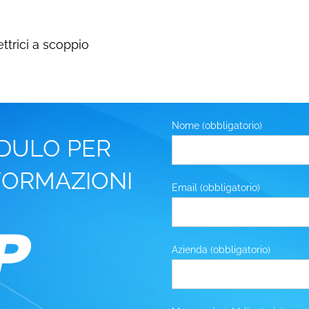
ettrici a scoppio
Nome (obbligatorio)
DULO PER
NFORMAZIONI
Email (obbligatorio)
Azienda (obbligatorio)