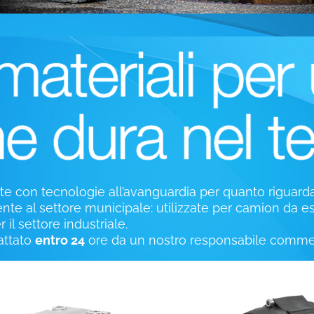
 con tecnologie all’avanguardia per quanto riguarda i
ente al settore municipale: utilizzate per camion da e
il settore industriale.
tattato
entro 24
ore da un nostro responsabile commer