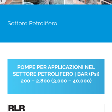
Settore Petrolifero
POMPE PER APPLICAZIONI NEL
SETTORE PETROLIFERO | BAR (Psi)
200 – 2.800 (3.000 – 40.000)