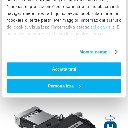
“cookies di profilazione” per esaminare le tue abitudini di
navigazione e mostrarti quindi avvisi pubblicitari mirati e
“cookies di terze parti”. Per maggiori informazioni sull’uso
dei cookie, visualizza l’informativa estesa (
clicca qui
). È
possibile accettare tutti i cookie o gestire le vostre
preferenze cliccando qui sotto. Cliccando sulla X in alto a
destra del presente banner verranno mantenute le
Mostra dettagli
impostazioni predefinite che non consentono l’utilizzo di
cookie o altri strumenti di tracciamento diversi dai tecnici.
Accetta tutti
LEGGI TUTTO
H-550 SAP
Personalizza