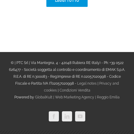
LEGGI TUTTO
© | PTC Srl | Via Mantegna, 4 - 42048 Rubiera RE (Italy) - Ph: +39 0522
626477 - Società soggetta al controllo e coordinamento di EMAK S.p.A.
R.E.A. di RE n.300083 - Reg.Imprese di RE n.02057020998 - Codice
Fiscale e Partita IVA IT02057020998 -
Legal notes
|
Privacy and
cookies
|
Condizioni Vendita
Powered by
GlobalKult | Web Marketing Agency | Reggio Emilia
Facebook
LinkedIn
YouTube