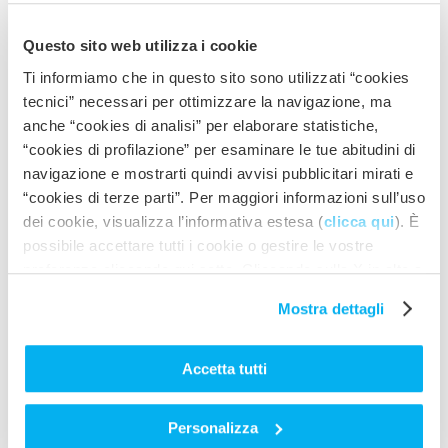
Questo sito web utilizza i cookie
Ti informiamo che in questo sito sono utilizzati “cookies
tecnici” necessari per ottimizzare la navigazione, ma
Applications and Uses
anche “cookies di analisi” per elaborare statistiche,
“cookies di profilazione” per esaminare le tue abitudini di
ESV – ESVR
navigazione e mostrarti quindi avvisi pubblicitari mirati e
“cookies di terze parti”. Per maggiori informazioni sull’uso
dei cookie, visualizza l’informativa estesa (
clicca qui
). È
possibile accettare tutti i cookie o gestire le vostre
preferenze cliccando qui sotto. Cliccando sulla X in alto a
destra del presente banner verranno mantenute le
Mostra dettagli
impostazioni predefinite che non consentono l’utilizzo di
cookie o altri strumenti di tracciamento diversi dai tecnici.
Accetta tutti
Personalizza