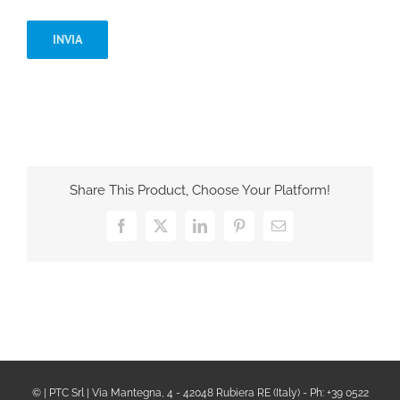
Share This Product, Choose Your Platform!
Facebook
X
LinkedIn
Pinterest
Email
© | PTC Srl | Via Mantegna, 4 - 42048 Rubiera RE (Italy) - Ph: +39 0522