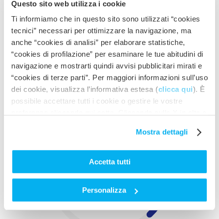
Questo sito web utilizza i cookie
Ti informiamo che in questo sito sono utilizzati “cookies
Applicazioni and Usi
tecnici” necessari per ottimizzare la navigazione, ma
anche “cookies di analisi” per elaborare statistiche,
SV | SVR
“cookies di profilazione” per esaminare le tue abitudini di
navigazione e mostrarti quindi avvisi pubblicitari mirati e
“cookies di terze parti”. Per maggiori informazioni sull’uso
dei cookie, visualizza l’informativa estesa (
clicca qui
). È
possibile accettare tutti i cookie o gestire le vostre
preferenze cliccando qui sotto. Cliccando sulla X in alto a
destra del presente banner verranno mantenute le
Mostra dettagli
impostazioni predefinite che non consentono l’utilizzo di
cookie o altri strumenti di tracciamento diversi dai tecnici.
Accetta tutti
Personalizza