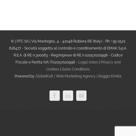
© | PTC Srl | Via Mantegna, 4 - 42048 Rubiera RE (Italy) - Ph: +39 0522
626477 - Società soggetta al controllo e coordinamento di EMAK S.p.A.
R.E.A. di RE n.300083 - Reg.Imprese di RE n.02057020998 - Codice
Fiscale e Partita IVA IT02057020998 -
Legal notes
|
Privacy and
cookies
|
Sales Conditions
Powered by
GlobalKult | Web Marketing Agency | Reggio Emilia
Facebook
LinkedIn
YouTube