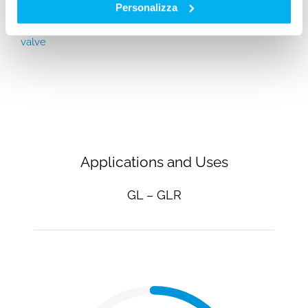
Personalizza
Compressed air on/off
Guns with Lances
U
valve
Applications and Uses
GL – GLR