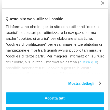
Download Manual
Download Hydraulic MotorPump Manual
Questo sito web utilizza i cookie
Ti informiamo che in questo sito sono utilizzati “cookies
Download General Part
tecnici” necessari per ottimizzare la navigazione, ma
anche “cookies di analisi” per elaborare statistiche,
“cookies di profilazione” per esaminare le tue abitudini di
navigazione e mostrarti quindi avvisi pubblicitari mirati e
Accessories
“cookies di terze parti”. Per maggiori informazioni sull’uso
dei cookie, visualizza l’informativa estesa (
clicca qui
). È
possibile accettare tutti i cookie o gestire le vostre
preferenze cliccando qui sotto. Cliccando sulla X in alto a
destra del presente banner verranno mantenute le
Mostra dettagli
impostazioni predefinite che non consentono l’utilizzo di
cookie o altri strumenti di tracciamento diversi dai tecnici.
Accetta tutti