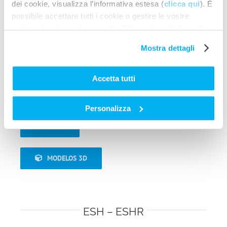
dei cookie, visualizza l’informativa estesa (
clicca qui
). È
possibile accettare tutti i cookie o gestire le vostre
preferenze cliccando qui sotto. Cliccando sulla X in alto a
destra del presente banner verranno mantenute le
Mostra dettagli
impostazioni predefinite che non consentono l’utilizzo di
cookie o altri strumenti di tracciamento diversi dai tecnici.
CABEZAL: Acero inox.
Accetta tutti
POTENCIA hasta de 44,9 kW
PRESIÓN DE FUNCIONAMIENTO hasta de 600 bares
CAUDAL hasta de 68,4 l/min
Personalizza
LEER MÁS
MODELOS 3D
ESH – ESHR