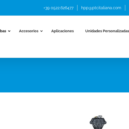
+39 0522.626477
hpp@ptcitaliana.com
bas
Accesorios
Aplicaciones
Unidades Personalizadas