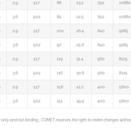
0
2.9
517
88
23.2
750
10880
0
3.6
502
85
22.5
750
10880
0
2.9
517
100
26.4
640
9285
0
3.6
502
97
25.6
640
9285
0
2.9
517
119
31.4
560
8125
0
3.6
502
116
30.6
560
8125
0
2.9
517
156
41.2
400
5800
0
3.6
502
151
39.9
400
5800
e only and not binding , COMET reserves the right to make changes without