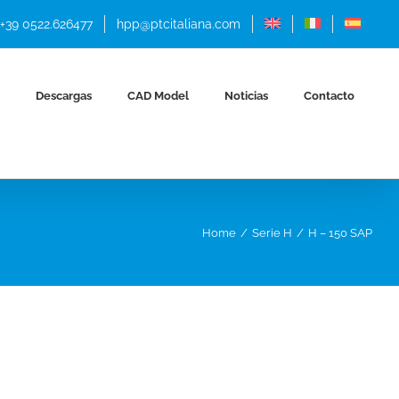
+39 0522.626477
hpp@ptcitaliana.com
Descargas
CAD Model
Noticias
Contacto
Home
Serie H
H – 150 SAP