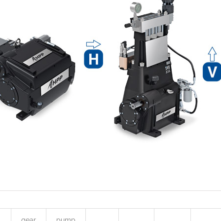
gear
pump