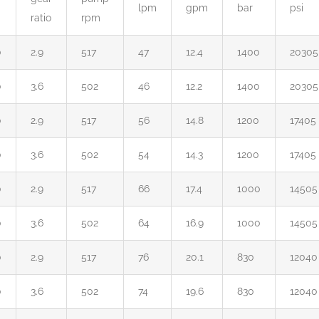
lpm
gpm
bar
psi
ratio
rpm
0
2.9
517
47
12.4
1400
20305
0
3.6
502
46
12.2
1400
20305
0
2.9
517
56
14.8
1200
17405
0
3.6
502
54
14.3
1200
17405
0
2.9
517
66
17.4
1000
14505
0
3.6
502
64
16.9
1000
14505
0
2.9
517
76
20.1
830
12040
0
3.6
502
74
19.6
830
12040