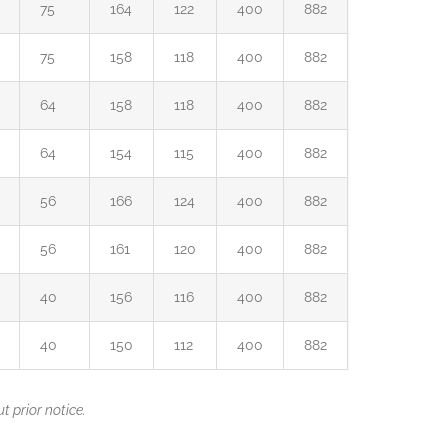
75
164
122
400
882
75
158
118
400
882
64
158
118
400
882
64
154
115
400
882
56
166
124
400
882
56
161
120
400
882
40
156
116
400
882
40
150
112
400
882
 prior notice.