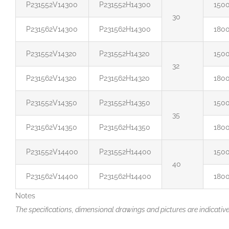
P231552V14300
P231552H14300
150
30
P231562V14300
P231562H14300
180
P231552V14320
P231552H14320
150
32
P231562V14320
P231562H14320
180
P231552V14350
P231552H14350
150
35
P231562V14350
P231562H14350
180
P231552V14400
P231552H14400
150
40
P231562V14400
P231562H14400
180
Notes
The specifications, dimensional drawings and pictures are indicativ