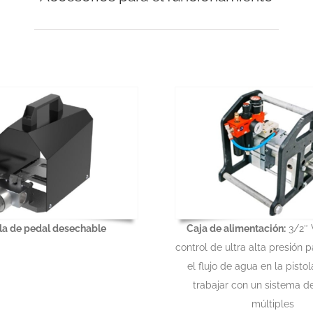
la de pedal desechable
Caja de alimentación:
3/2″ 
control de ultra alta presión p
el flujo de agua en la pisto
trabajar con un sistema de
múltiples